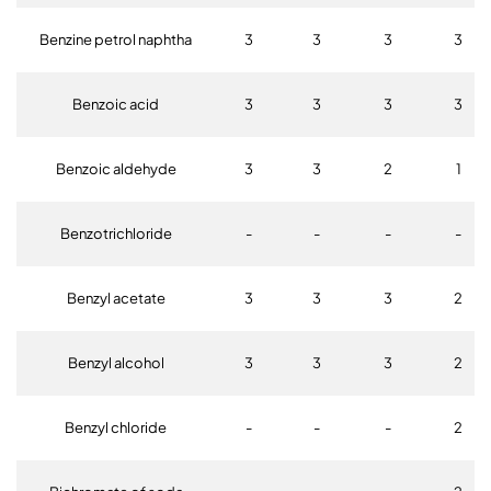
Benzine petrol naphtha
3
3
3
3
Benzoic acid
3
3
3
3
Benzoic aldehyde
3
3
2
1
Benzotrichloride
-
-
-
-
Benzyl acetate
3
3
3
2
Benzyl alcohol
3
3
3
2
Benzyl chloride
-
-
-
2