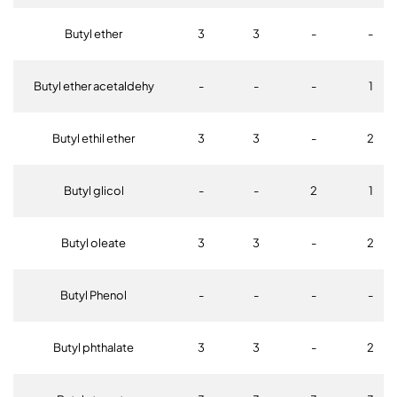
Butyl ether
3
3
-
-
Butyl ether acetaldehy
-
-
-
1
Butyl ethil ether
3
3
-
2
Butyl glicol
-
-
2
1
Butyl oleate
3
3
-
2
Butyl Phenol
-
-
-
-
Butyl phthalate
3
3
-
2