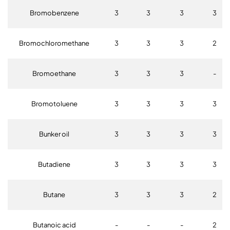
Bromobenzene
3
3
3
3
Bromochloromethane
3
3
3
2
Bromoethane
3
3
3
-
Bromotoluene
3
3
3
3
Bunker oil
3
3
3
3
Butadiene
3
3
3
3
Butane
3
3
3
2
Butanoic acid
-
-
-
2