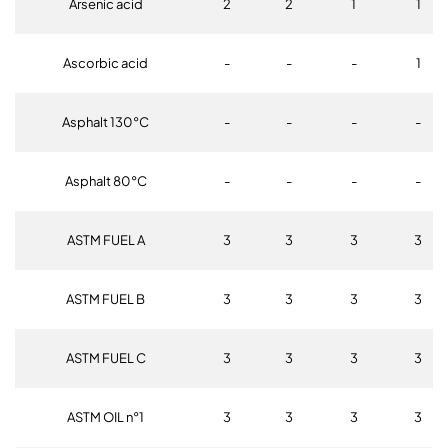
Arsenic acid
2
2
1
1
Ascorbic acid
-
-
-
1
Asphalt 130°C
-
-
-
-
Asphalt 80°C
-
-
-
-
ASTM FUEL A
3
3
3
3
ASTM FUEL B
3
3
3
3
ASTM FUEL C
3
3
3
3
ASTM OIL n°1
3
3
3
3