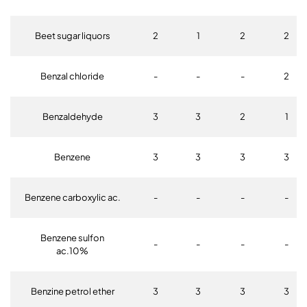
Beet sugar liquors
2
1
2
2
Benzal chloride
-
-
-
2
Benzaldehyde
3
3
2
1
Benzene
3
3
3
3
Benzene carboxylic ac.
-
-
-
-
Benzene sulfon
-
-
-
-
ac.10%
Benzine petrol ether
3
3
3
3