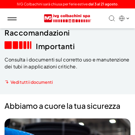
IVG Colbachini sarà chiusa per ferie estive
dal 3 al 21 agosto
.
Toggle
navigation
Raccomandazioni
Importanti
Consulta i documenti sul corretto uso e manutenzione
dei tubi in applicazioni critiche.
Vedi tutti i documenti
Abbiamo a cuore la tua sicurezza