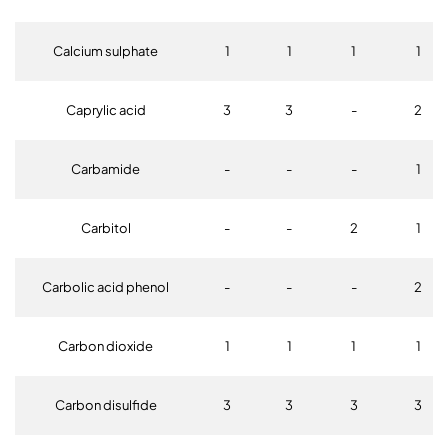
Calcium sulphate
1
1
1
1
Caprylic acid
3
3
-
2
Carbamide
-
-
-
1
Carbitol
-
-
2
1
Carbolic acid phenol
-
-
-
2
Carbon dioxide
1
1
1
1
Carbon disulfide
3
3
3
3