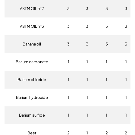
ASTM OIL n°2
3
3
3
3
ASTM OIL n°3
3
3
3
3
Banana oil
3
3
3
3
Barium carbonate
1
1
1
1
Barium chloride
1
1
1
1
Barium hydroxide
1
1
1
1
Barium sulfide
1
1
1
1
Beer
2
1
2
2