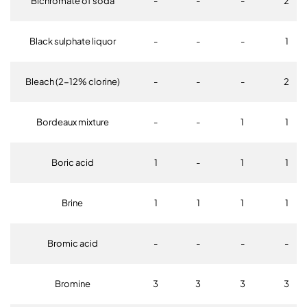
Bichromate of soda
-
-
-
2
Black sulphate liquor
-
-
-
1
Bleach (2-12% clorine)
-
-
-
2
Bordeaux mixture
-
-
1
1
Boric acid
1
-
1
1
Brine
1
1
1
1
Bromic acid
-
-
-
-
Bromine
3
3
3
3