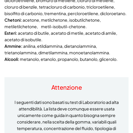
dicloroethilene, bromuro di metilene, cloruro di metilene,
cloruro di benzile, tetracloruro di carbonio, tricloroetilene,
bisolfito di carbonio, trementina, percloroetilene, dicloroetano.
Chetoni:
acetone, metilchetone, isobutilchetone,
metiletilchetone, metil-isobutil-chetone.
Esteri:
acetato di butile, acetato di metile, acetato di amile,
acetato di isobutile.
Ammine:
anilina, etildiammina, dietanolammina,
trietanolammina, dimetilammina, monoetanolammina.
Alcooli:
metanolo, etanolo, propanolo, butanolo, glicerolo.
Attenzione
I seguenti dati sono basati su test di Laboratorio ad alta
attendibilità. La lista deve comunque essere usata
unicamente come guida in quanto bisogna sempre
considerare, nella scelta della gomma, variabili quali
temperatura, concentrazione del fluido, tipologia di