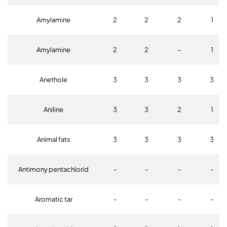
Amylamine
2
2
2
1
Amylamine
2
2
-
1
Anethole
3
3
3
3
Aniline
3
3
2
1
Animal fats
3
3
3
3
Antimony pentachlorid
-
-
-
-
Aromatic tar
-
-
-
-