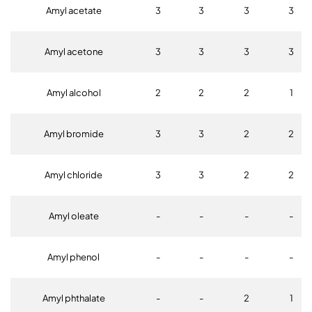
Amyl acetate
3
3
3
3
Amyl acetone
3
3
3
3
Amyl alcohol
2
2
2
1
Amyl bromide
3
3
2
2
Amyl chloride
3
3
2
2
Amyl oleate
-
-
-
-
Amyl phenol
-
-
-
-
Amyl phthalate
-
-
2
1