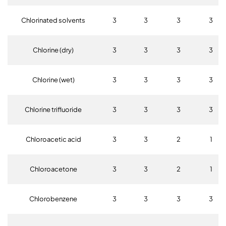
Chlorinated solvents
3
3
3
3
Chlorine (dry)
3
3
3
3
Chlorine (wet)
3
3
3
3
Chlorine trifluoride
3
3
3
3
Chloroacetic acid
3
3
2
1
Chloroacetone
3
3
2
1
Chlorobenzene
3
3
3
3