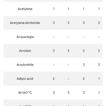
Acetylene
1
1
1
1
Acetylene dichloride
3
3
3
3
Acqua regia
-
-
-
-
Acrolein
3
3
2
2
Acrylonitrile
-
-
3
3
Adipic acid
2
-
2
1
Air 160 °C
3
3
2
1