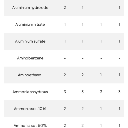
Aluminium hydroxide
2
1
-
1
Aluminium nitrate
1
1
1
1
Aluminium sulfate
1
1
1
1
Aminobenzene
-
-
-
-
Aminoethanol
2
2
1
1
Ammonia anhydrous
3
3
3
3
Ammonia sol. 10%
2
2
1
1
Ammonia sol. 50%
2
2
1
1