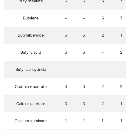
Butyl stearate
3
3
3
3
Butylene
-
-
3
3
Butyraldehyde
3
3
2
1
Butyric acid
3
3
-
2
Butyric anhydride
-
-
-
-
Cadmium acetate
3
3
2
2
Calcium acetate
3
3
2
1
Calcium aluminate
1
1
1
1