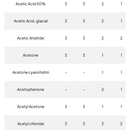
Acetic Acid 50%
3
3
2
1
Acetic Acid, glacial
3
3
2
1
Acetic Anidride
3
3
2
2
Acetone
3
3
1
1
Acetone cyanohidrin
-
-
1
1
Acetophenone
-
-
2
1
Acetyl Acetone
3
3
1
1
Acetyl chloride
3
3
2
2