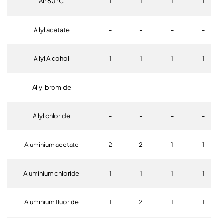
Air 60°C
1
1
1
1
Allyl acetate
-
-
-
-
Allyl Alcohol
1
1
1
1
Allyl bromide
-
-
-
-
Allyl chloride
-
-
-
-
Aluminium acetate
2
2
1
1
Aluminium chloride
1
1
1
1
Aluminium fluoride
1
2
1
1