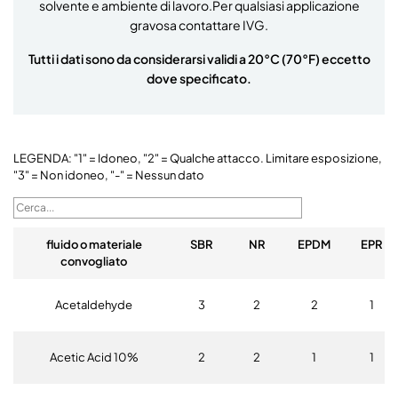
solvente e ambiente di lavoro.Per qualsiasi applicazione
gravosa contattare IVG.
Tutti i dati sono da considerarsi validi a 20°C (70°F) eccetto
dove specificato.
LEGENDA: "1" = Idoneo, "2" = Qualche attacco. Limitare esposizione,
"3" = Non idoneo, "-" = Nessun dato
fluido o materiale
SBR
NR
EPDM
EPR
convogliato
Acetaldehyde
3
2
2
1
Acetic Acid 10%
2
2
1
1