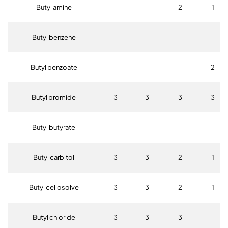
Butyl amine
-
-
2
1
Butyl benzene
-
-
-
-
Butyl benzoate
-
-
-
2
Butyl bromide
3
3
3
3
Butyl butyrate
-
-
-
-
Butyl carbitol
3
3
2
1
Butyl cellosolve
3
3
2
1
Butyl chloride
3
3
3
-