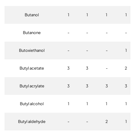
Butanol
1
1
1
1
Butanone
-
-
-
-
Butoxiethanol
-
-
-
1
Butyl acetate
3
3
-
2
Butyl acrylate
3
3
3
3
Butyl alcohol
1
1
1
1
Butyl aldehyde
-
-
2
1