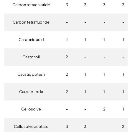
Carbon tetrachloride
3
3
3
3
Carbon tetrafluoride
-
-
-
-
Carbonic acid
1
1
1
1
Castor oil
2
-
-
-
Caustic potash
2
1
1
1
Caustic soda
2
1
1
1
Cellosolve
-
-
2
1
Cellosolve acetate
3
3
-
2