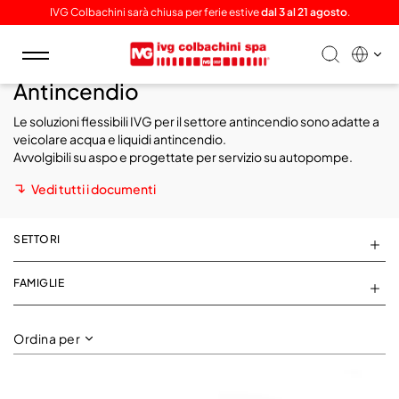
IVG Colbachini sarà chiusa per ferie estive
dal 3 al 21 agosto
.
Toggle
navigation
Antincendio
Le soluzioni flessibili IVG per il settore antincendio sono adatte a
veicolare
acqua e liquidi antincendio.
Avvolgibili su aspo e progettate per servizio su autopompe.
Vedi tutti i documenti
SETTORI
FAMIGLIE
Ordina per