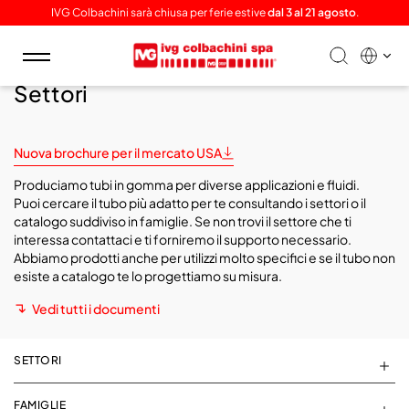
IVG Colbachini sarà chiusa per ferie estive
dal 3 al 21 agosto
.
Toggle
navigation
Settori
Nuova brochure per il mercato USA
Produciamo tubi in gomma per diverse applicazioni e fluidi.
Puoi cercare il tubo più adatto per te consultando i settori o il
catalogo suddiviso in famiglie. Se non trovi il settore che ti
interessa contattaci e ti forniremo il supporto necessario.
Abbiamo prodotti anche per utilizzi molto specifici e se il tubo non
esiste a catalogo te lo progettiamo su misura.
Vedi tutti i documenti
SETTORI
FAMIGLIE