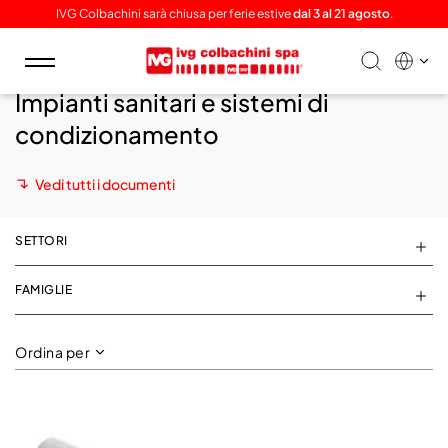
IVG Colbachini sarà chiusa per ferie estive
dal 3 al 21 agosto
.
Toggle
navigation
Impianti sanitari e sistemi di
condizionamento
Vedi tutti i documenti
SETTORI
FAMIGLIE
Ordina per