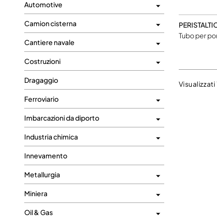
Automotive
Camion cisterna
PERISTALTI
Tubo per po
Cantiere navale
Costruzioni
Dragaggio
Visualizzati 
Ferroviario
Imbarcazioni da diporto
Industria chimica
Innevamento
Metallurgia
Miniera
Oil & Gas