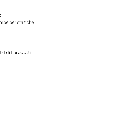
C
mpe peristaltiche
1-1 di 1 prodotti