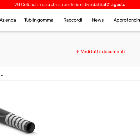
IVG Colbachini sarà chiusa per ferie estive
dal 3 al 21 agosto
.
Azienda
Tubi in gomma
Raccordi
News
Approfondi
Vedi tutti i documenti