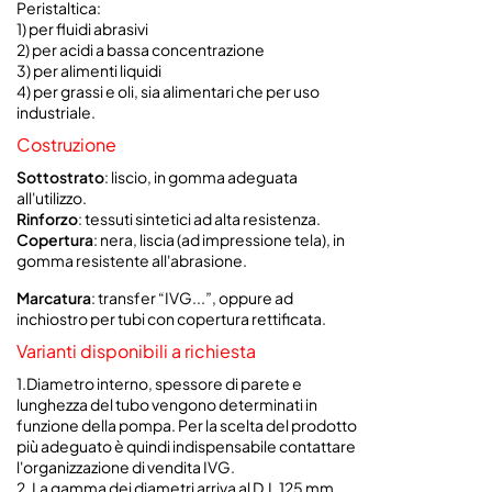
Peristaltica:
1) per fluidi abrasivi
2) per acidi a bassa concentrazione
3) per alimenti liquidi
4) per grassi e oli, sia alimentari che per uso
industriale.
Costruzione
Sottostrato
:
liscio, in gomma adeguata
all'utilizzo.
Rinforzo
:
tessuti sintetici ad alta resistenza.
Copertura
:
nera, liscia (ad impressione tela), in
gomma resistente all'abrasione.
Marcatura
: transfer “IVG...”, oppure ad
inchiostro per tubi con copertura rettificata.
Varianti disponibili a richiesta
1.Diametro interno, spessore di parete e
lunghezza del tubo vengono determinati in
funzione della pompa. Per la scelta del prodotto
più adeguato è quindi indispensabile contattare
l'organizzazione di vendita IVG.
2. La gamma dei diametri arriva al D.I. 125 mm.