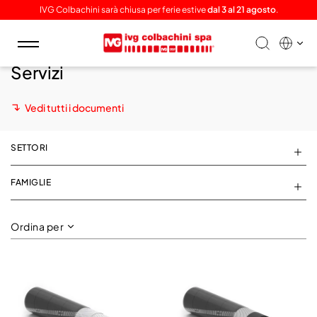
IVG Colbachini sarà chiusa per ferie estive
dal 3 al 21 agosto
.
Toggle
navigation
Servizi
Vedi tutti i documenti
SETTORI
FAMIGLIE
Ordina per