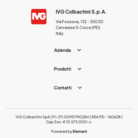
IVG Colbachini S.p.A.
Via Fossona, 132 - 35030
Cervarese S.Croce (PD)
Italy
Azienda
Prodotti
Contatti
IVG Colbachini SpA | P.I. (IT) 00957910284 | REA PD – 160628 |
Cap.Soc. € 10.575.000 i.v.
Powered by
Element