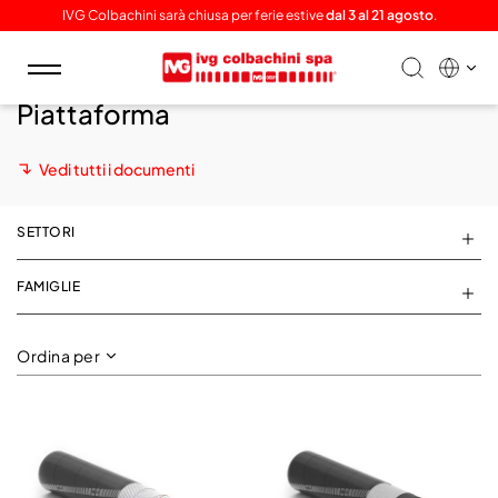
IVG Colbachini sarà chiusa per ferie estive
dal 3 al 21 agosto
.
Toggle
navigation
Piattaforma
Vedi tutti i documenti
SETTORI
FAMIGLIE
Ordina per