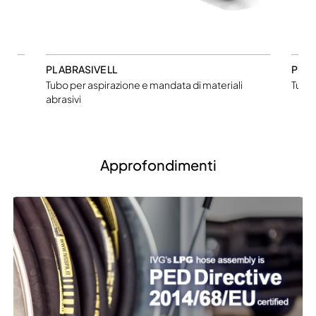
PL ABRASIVE LL
PL G
ghi,
Tubo per aspirazione e mandata di materiali
Tubo 
abrasivi
Approfondimenti