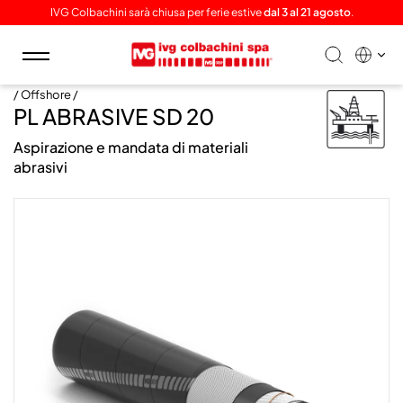
IVG Colbachini sarà chiusa per ferie estive
dal 3 al 21 agosto
.
Toggle
navigation
/ Offshore /
PL ABRASIVE SD 20
Aspirazione e mandata di materiali
abrasivi