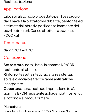
Resiste a trazione
Applicazione
tubo spiralato liscio progettato per il passaggio
dalla nave alla piattaforma di barite, bentonite ed
altri materiali abrasivi per il consolidamento dei
pozzi petroliferi. Carico di rottura a trazione:
7000 kgf.
Temperatura
da -25°C a +70°C.
Costruzione
Sottostrato
: nero, liscio, in gomma NR/SBR
resistente all'abrasione.
Rinforzo
: tessuti sintetici ad alta resistenza,
spirale d'acciaio e trecce rame antistatiche
incorporate.
Copertura
: nera, liscia (ad impressione tela), in
gomma EPDM resistente agli agenti atmosferici,
all’ozono e all’acqua di mare.
Marcatura
:
transfer di colore rosso "IVG Offshore (family