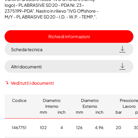
logo) - PL ABRASIVE SD 20 -
PDA Nr. 23-
2375199-PDA
". Nastro in rilievo "IVG Offshore -
M/Y - PL ABRASIVE SD 20 - I.D. - W.P. - TEMP.".
Richiedi informazioni
Scheda tecnica
Altri documenti
Vedi tutti i documenti
Codice
Diametro
Diametro
Pression
Interno
Esterno
Lavoro
mm
inch
mm
inch
bar
p
1467751
102
4
126
4,96
20
3