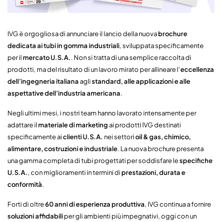
IVG è orgogliosa di annunciare il lancio della nuova
brochure
dedicata ai tubi in gomma industriali
, sviluppata specificamente
per il
mercato U.S.A.
. Non si tratta di una semplice raccolta di
prodotti, ma del risultato di un lavoro mirato per allineare l’
eccellenza
dell’ingegneria italiana
agli
standard, alle applicazioni e alle
aspettative dell’industria americana
.
Negli ultimi mesi, i nostri team hanno lavorato intensamente per
adattare il
materiale di marketing
ai prodotti IVG destinati
specificamente ai
clienti U.S.A.
nei settori
oil & gas, chimico,
alimentare, costruzioni e industriale
. La nuova brochure presenta
una gamma completa di tubi progettati per soddisfare le
specifiche
U.S.A.
, con miglioramenti in termini di
prestazioni, durata e
conformità
.
Forti di oltre
60 anni di esperienza produttiva
, IVG continua a fornire
soluzioni affidabili
per gli ambienti più impegnativi, oggi con un