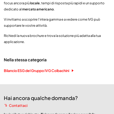
focus ancora più
locale
, tempi di risposta più rapidi e un supporto
dedicato al
mercato americano
.
Vi invitiamo a scoprire l’intera gamma e a vedere come IVG può
supportare le vostre attività.
Richiedi la nuova brochure e trova la soluzione più adatta alla tua
applicazione.
Nella stessa categoria
Bilancio ESG del Gruppo IVG Colbachini
Hai ancora qualche domanda?
Contattaci