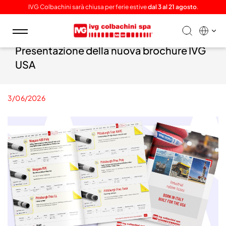
IVG Colbachini sarà chiusa per ferie estive
dal 3 al 21 agosto
.
Toggle
navigation
Presentazione della nuova brochure IVG
USA
3/06/2026