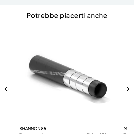
Potrebbe piacerti anche
SHANNON 85
MONT