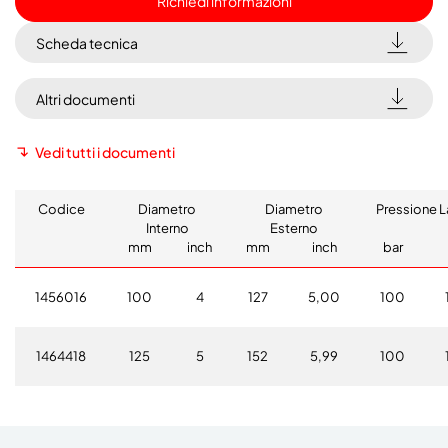
Richiedi informazioni
Scheda tecnica
Altri documenti
Vedi tutti i documenti
Codice
Diametro
Diametro
Pressione 
Interno
Esterno
mm
inch
mm
inch
bar
1456016
100
4
127
5,00
100
1464418
125
5
152
5,99
100