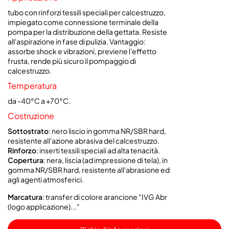
tubo con rinforzi tessili speciali per calcestruzzo,
impiegato come connessione terminale della
pompa per la distribuzione della gettata. Resiste
all'aspirazione in fase di pulizia. Vantaggio:
assorbe shock e vibrazioni, previene l'effetto
frusta, rende più sicuro il pompaggio di
calcestruzzo.
Temperatura
da -40°C a +70°C.
Costruzione
Sottostrato
: nero liscio in gomma NR/SBR hard,
resistente all'azione abrasiva del calcestruzzo.
Rinforzo
: inserti tessili speciali ad alta tenacità.
Copertura
:
nera, liscia (ad impressione di tela), in
gomma NR/SBR hard, resistente all'abrasione ed
agli agenti atmosferici.
Marcatura
: transfer di colore arancione "IVG Abr
(logo applicazione)..."