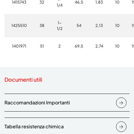
1415743
32
46,5
1,83
10
1
1/4
1-
1425510
38
54
2,13
10
1
1/2
1401971
51
2
69,5
2,74
10
1
Documenti utili
Raccomandazioni Importanti
Tabella resistenza chimica