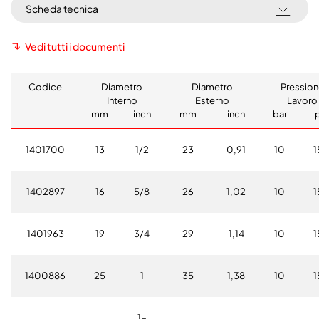
Scheda tecnica
Vedi tutti i documenti
Codice
Diametro
Diametro
Pression
Interno
Esterno
Lavoro
mm
inch
mm
inch
bar
1401700
13
1/2
23
0,91
10
1
1402897
16
5/8
26
1,02
10
1
1401963
19
3/4
29
1,14
10
1
1400886
25
1
35
1,38
10
1
1-