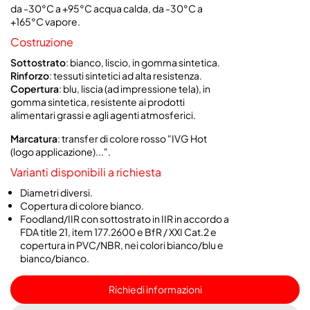
da -30°C a +95°C acqua calda, da -30°C a
+165°C vapore.
Costruzione
Sottostrato
: bianco, liscio, in gomma sintetica.
Rinforzo
: tessuti sintetici ad alta resistenza.
Copertura
: blu, liscia (ad impressione tela), in
gomma sintetica, resistente ai prodotti
alimentari grassi e agli agenti atmosferici.
Marcatura
: transfer di colore rosso "IVG Hot
(logo applicazione)...".
Varianti disponibili a richiesta
Diametri diversi.
Copertura di colore bianco.
Foodland/IIR con sottostrato in IIR in accordo a
FDA title 21, item 177.2600 e BfR / XXI Cat.2 e
copertura in PVC/NBR, nei colori bianco/blu e
bianco/bianco.
Richiedi informazioni