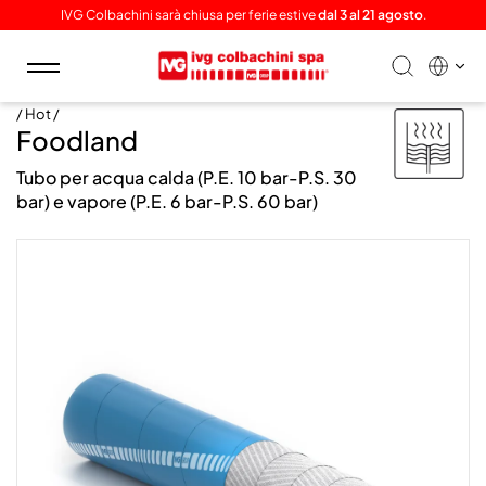
IVG Colbachini sarà chiusa per ferie estive
dal 3 al 21 agosto
.
Toggle
navigation
/ Hot /
Foodland
Tubo per acqua calda (P.E. 10 bar-P.S. 30
bar) e vapore (P.E. 6 bar-P.S. 60 bar)