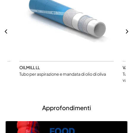
OILMILL LL
VAP
Tubo per aspirazione e mandata di olio di oliva
Tubo 
vapor
Approfondimenti