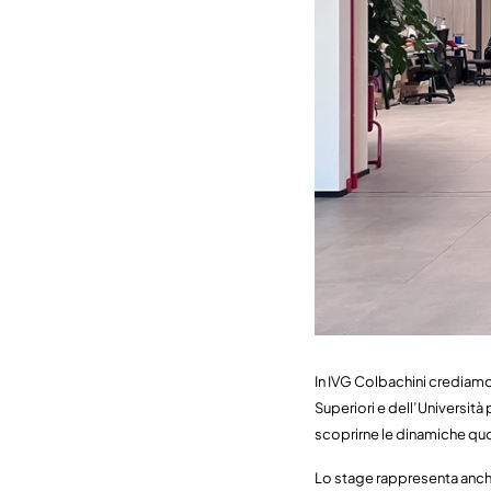
In IVG Colbachini crediam
Superiori e dell’Università 
scoprirne le dinamiche quo
Lo stage rappresenta anche 