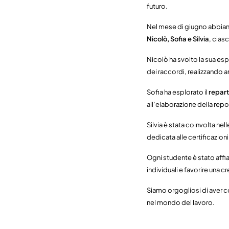
futuro.
Nel mese di giugno abbiamo
Nicolò, Sofia e Silvia
, ciasc
Nicolò ha svolto la sua es
dei raccordi, realizzando a
Sofia ha esplorato il
repart
all’elaborazione della repor
Silvia è stata coinvolta nelle
dedicata alle certificazioni
Ogni studente è stato affi
individuali e favorire una 
Siamo orgogliosi di aver c
nel mondo del lavoro.