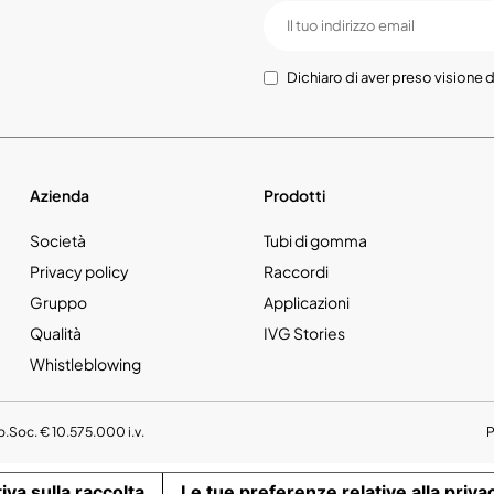
Dichiaro di aver preso visione d
Azienda
Prodotti
Società
Tubi di gomma
Privacy policy
Raccordi
Gruppo
Applicazioni
Qualità
IVG Stories
Whistleblowing
p.Soc. € 10.575.000 i.v.
iva sulla raccolta
Le tue preferenze relative alla priva