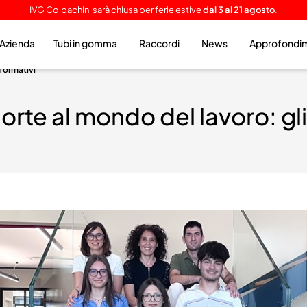
IVG Colbachini sarà chiusa per ferie estive
dal 3 al 21 agosto
.
Azienda
Tubi in gomma
Raccordi
News
Approfondi
 formativi
porte al mondo del lavoro: gl