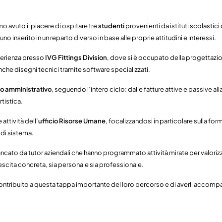
 avuto il piacere di ospitare tre
studenti
provenienti da istituti scolastici 
uno inserito in un reparto diverso in base alle proprie attitudini e interessi.
perienza presso
IVG Fittings Division
, dove si è occupato della progettazio
nche disegni tecnici tramite software specializzati.
o amministrativo
, seguendo l’intero ciclo: dalle fatture attive e passive all
tistica.
 attività dell’
ufficio Risorse Umane
, focalizzandosi in particolare sulla fo
 di sistema.
ancato da tutor aziendali che hanno programmato attività mirate per valor
crescita concreta, sia personale sia professionale.
ontribuito a questa tappa importante del loro percorso e di averli accompag