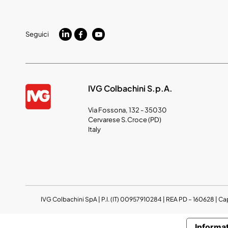
Seguici
IVG Colbachini S.p.A.
Via Fossona, 132 - 35030
Cervarese S.Croce (PD)
Italy
IVG Colbachini SpA | P.I. (IT) 00957910284 | REA PD – 160628 | Ca
Informat