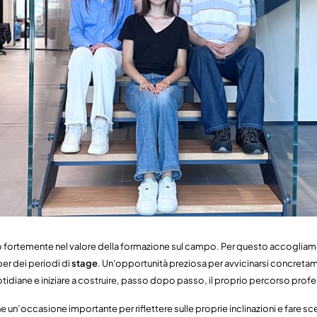
o fortemente nel valore della formazione sul campo. Per questo accogliam
per dei periodi di
stage
. Un'opportunità preziosa per avvicinarsi concreta
tidiane e iniziare a costruire, passo dopo passo, il proprio percorso profe
un’occasione importante per riflettere sulle proprie inclinazioni e fare sce