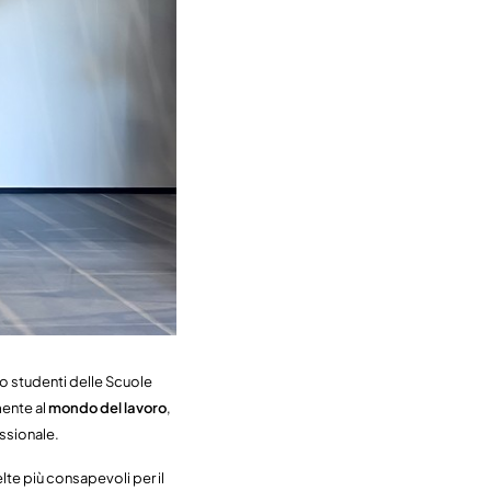
o studenti delle Scuole
mente al
mondo del lavoro
,
ssionale.
lte più consapevoli per il