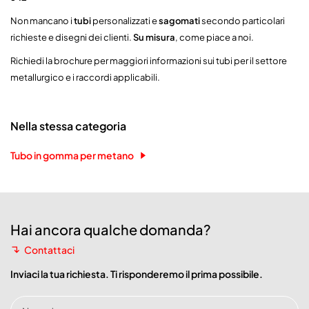
Non mancano i
tubi
personalizzati e
sagomati
secondo particolari
richieste e disegni dei clienti.
Su misura
, come piace a noi.
Richiedi la brochure per maggiori informazioni sui tubi per il settore
metallurgico e i raccordi applicabili.
Nella stessa categoria
Tubo in gomma per metano
Hai ancora qualche domanda?
Contattaci
Inviaci la tua richiesta. Ti risponderemo il prima possibile.