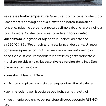
Resistere alle
alte temperature
. Questo è il compito del nostro tubo
Essen mentre convoglia acqua di raffreddamento in acciaierie,
fonderie, industrie del vetro e in qualsiasi impianto che lavora vicino a
fonti di calore. Costruito con una copertura in
fibra di vetro
vulcanizzata
, è in grado di sopportare il calore radiante fino
a
+530°C
(+986°F) e gli schizzi di metallo incandescente. Un tubo
con elevate prestazioni in utilizzo e un buon comportamento in
condizioni di stress. Per soddisfare tutte le esigenze del settore
metallurgico abbiamo sviluppato
diverse versioni
della linea Essen
che si caratterizzano da:
•
pressioni
di lavoro differenti
• rinforzo con spirale in acciaio per le operazioni di
aspirazione
•
gomme isolanti
per rispettare specifici parametri elettrici
• rivestimento aggiuntivo per resistere al fuoco secondo
ASTM C-
542