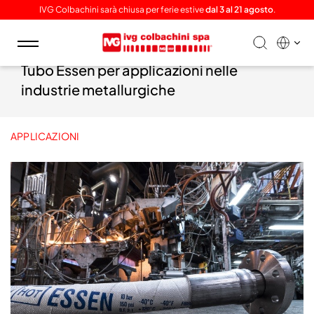
IVG Colbachini sarà chiusa per ferie estive
dal 3 al 21 agosto
.
Toggle
navigation
Tubo Essen per applicazioni nelle
industrie metallurgiche
APPLICAZIONI