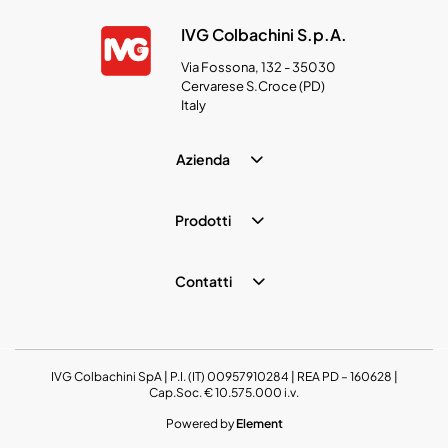
IVG Colbachini S.p.A.
Via Fossona, 132 - 35030
Cervarese S.Croce (PD)
Italy
Azienda
Prodotti
Contatti
IVG Colbachini SpA | P.I. (IT) 00957910284 | REA PD – 160628 |
Cap.Soc. € 10.575.000 i.v.
Powered by
Element