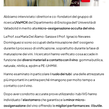
Abbiamo intervistato i direttori e co-fondatori del gruppo di
ricerca
UVaMOX
del Dipartimento di Enologia dell’Università di
Valladolid in merito alla
micro-ossigenazione occulta del vino
.
La Prof.ssa María Del Álamo-Sanza e il Prof. Ignacio Nevares
Domínguez si sono occupati della misurazione dell’ossigeno
durante il processo di vinificazione, soprattutto durante la fase di
maturazione dei vini. I ricercatori hanno verificato cosa accade in
funzione dei
diversi materiali a contatto con il vino
: gomma butilica,
naturale, nitrilica, epdm e PE-UHMW.
Hanno esaminato in particolare il
ruolo dei tubi
: una delle attrezzature
più importanti in cantina perché rimangono per molto tempo a
contatto con il vino.
Dopo aver condotto accurate prove utilizzando i tubi IVG hanno
individuato l’
elastomero
che garantisce la
minor micro-
ossigenazione
del vino offrendo le
migliori performances: il butile.