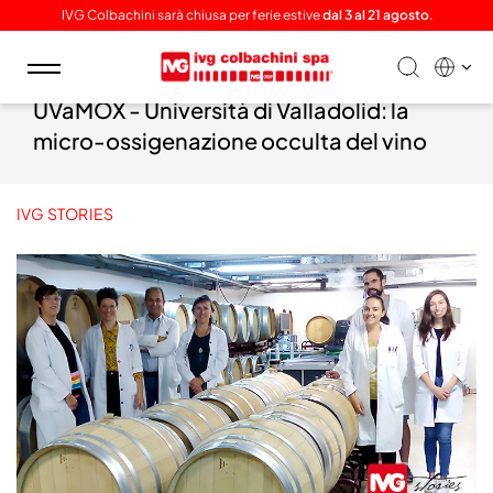
IVG Colbachini sarà chiusa per ferie estive
dal 3 al 21 agosto
.
Toggle
navigation
UVaMOX - Università di Valladolid: la
micro-ossigenazione occulta del vino
IVG STORIES