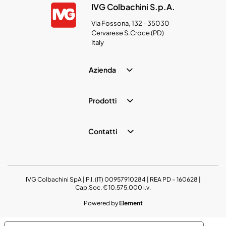
IVG Colbachini S.p.A.
Via Fossona, 132 - 35030
Cervarese S.Croce (PD)
Italy
Azienda
Prodotti
Contatti
IVG Colbachini SpA | P.I. (IT) 00957910284 | REA PD – 160628 |
Cap.Soc. € 10.575.000 i.v.
Powered by
Element