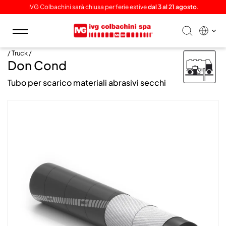
IVG Colbachini sarà chiusa per ferie estive
dal 3 al 21 agosto
.
Toggle
navigation
/ Truck /
Don Cond
Tubo per scarico materiali abrasivi secchi