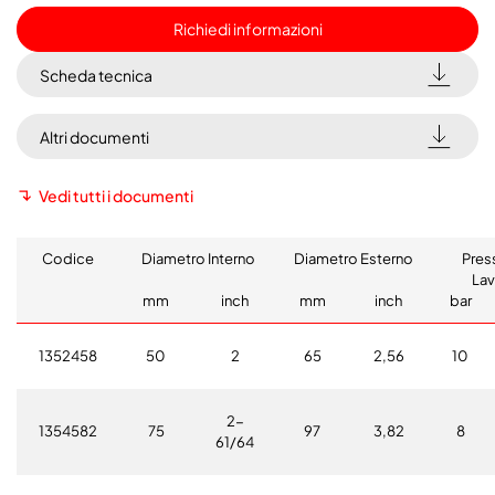
Richiedi informazioni
Scheda tecnica
Altri documenti
Vedi tutti i documenti
Codice
Diametro Interno
Diametro Esterno
Pres
Lav
mm
inch
mm
inch
bar
1352458
50
2
65
2,56
10
2-
1354582
75
97
3,82
8
61/64