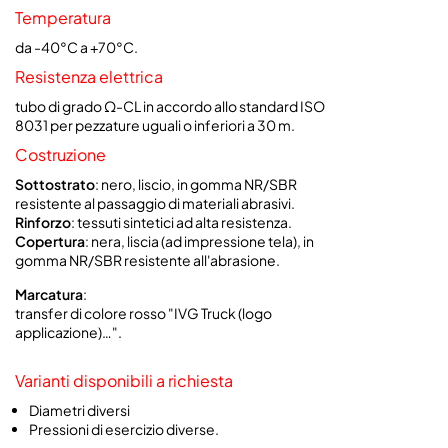
Temperatura
da -40°C a +70°C.
Resistenza elettrica
tubo di grado Ω-CL in accordo allo standard ISO
8031 per pezzature uguali o inferiori a 30 m.
Costruzione
Sottostrato
:
nero, liscio, in gomma NR/SBR
resistente al passaggio di materiali abrasivi.
Rinforzo
:
tessuti sintetici ad alta resistenza.
Copertura
:
nera, liscia (ad impressione tela), in
gomma NR/SBR resistente all'abrasione.
Marcatura
:
transfer di colore rosso "IVG Truck (logo
applicazione)…".
Varianti disponibili a richiesta
Diametri diversi
Pressioni di esercizio diverse.