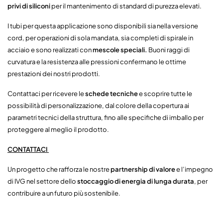
privi di siliconi
per il mantenimento di standard di purezza elevati.
I tubi per questa applicazione sono disponibili sia nella versione
cord, per operazioni di sola mandata, sia completi di spirale in
acciaio e sono realizzati con
mescole speciali.
Buoni raggi di
curvatura e la resistenza alle pressioni confermano le ottime
prestazioni dei nostri prodotti.
Contattaci per ricevere le
schede tecniche
e scoprire tutte le
possibilità di personalizzazione, dal colore della copertura ai
parametri tecnici della struttura, fino alle specifiche di imballo per
proteggere al meglio il prodotto.
CONTATTACI
Un progetto che rafforza le nostre
partnership di valore
e l’impegno
di IVG nel settore dello
stoccaggio di energia di lunga durata
, per
contribuire a un futuro più sostenibile.