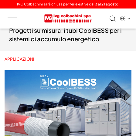
IVG Colbachini sarà chiusa per ferie estive
dal 3 al 21 agosto
.
Toggle
navigation
Progetti su misura: i tubi CoolBESS per i
sistemi di accumulo energetico
APPLICAZIONI