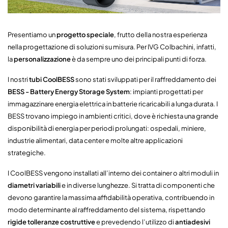
Presentiamo un
progetto speciale
, frutto della nostra esperienza
nella progettazione di soluzioni su misura. Per IVG Colbachini, infatti,
la
personalizzazione
è da sempre uno dei principali punti di forza.
I nostri
tubi CoolBESS
sono stati sviluppati per il raffreddamento dei
BESS - Battery Energy Storage System
: impianti progettati per
immagazzinare energia elettrica in batterie ricaricabili a lunga durata. I
BESS trovano impiego in ambienti critici, dove è richiesta una grande
disponibilità di energia per periodi prolungati: ospedali, miniere,
industrie alimentari, data center e molte altre applicazioni
strategiche.
I CoolBESS vengono installati all’interno dei container o altri moduli in
diametri variabili
e in diverse lunghezze. Si tratta di componenti che
devono garantire la massima affidabilità operativa, contribuendo in
modo determinante al raffreddamento del sistema, rispettando
rigide tolleranze costruttive
e prevedendo l’utilizzo di
antiadesivi