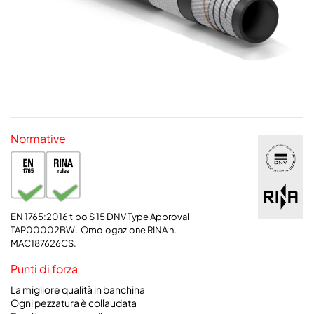
Normative
EN 1765:2016 tipo S 15 DNV Type Approval
TAP00002BW.
Omologazione RINA n.
MAC187626CS.
Punti di forza
La migliore qualità in banchina
Ogni pezzatura è collaudata