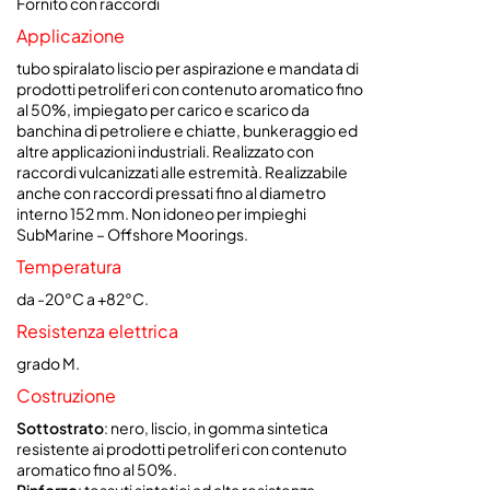
Fornito con raccordi
Applicazione
tubo spiralato liscio per aspirazione e mandata di
prodotti petroliferi con contenuto aromatico fino
al 50%, impiegato per carico e scarico da
banchina di petroliere e chiatte, bunkeraggio ed
altre applicazioni industriali. Realizzato con
raccordi vulcanizzati alle estremità. Realizzabile
anche con raccordi pressati fino al diametro
interno 152 mm. Non idoneo per impieghi
SubMarine – Offshore Moorings.
Temperatura
da -20°C a +82°C.
Resistenza elettrica
grado M.
Costruzione
Sottostrato
: nero, liscio, in gomma sintetica
resistente ai prodotti petroliferi con contenuto
aromatico fino al 50%.