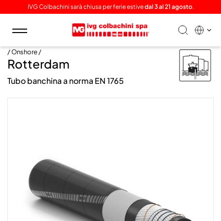
IVG Colbachini sarà chiusa per ferie estive
dal 3 al 21 agosto
.
Toggle
navigation
/ Onshore /
Rotterdam
Tubo banchina a norma EN 1765