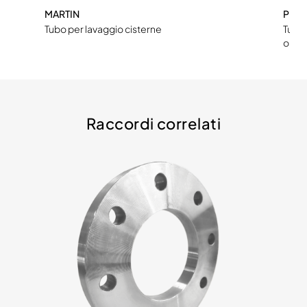
MARTIN
PUE
Tubo per lavaggio cisterne
Tubo 
olio
Raccordi correlati