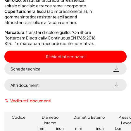
Rinforzo
: tessuti sintetici ad alta resistenza,
spirale d’acciaio e trecce rame incorporate.
Copertura
: nera, liscia (ad impressione tela), in
gomma sintetica resistente agli agenti
atmosferici, all'olio e all'acqua di mare.
Marcatura
: transfer di colore giallo: “On Shore
Rotterdam Electrically Continuous EN 1765:2016
S15..." e marcatura in accordo con le normative.
Richiedi informazioni
Scheda tecnica
Altri documenti
Vedi tutti i documenti
Codice
Diametro
Diametro Esterno
Pressi
Interno
Lavo
mm
inch
mm
inch
bar