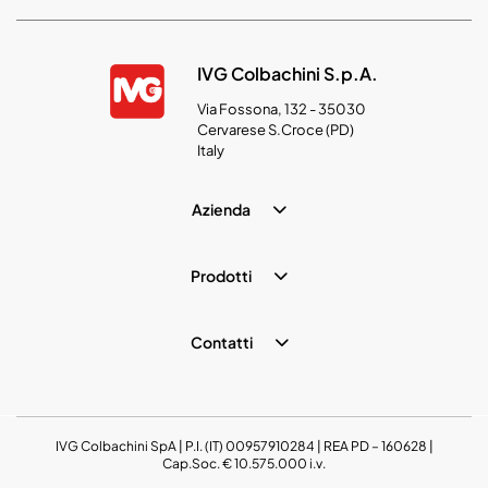
IVG Colbachini S.p.A.
Via Fossona, 132 - 35030
Cervarese S.Croce (PD)
Italy
Azienda
Prodotti
Contatti
IVG Colbachini SpA | P.I. (IT) 00957910284 | REA PD – 160628 |
Cap.Soc. € 10.575.000 i.v.