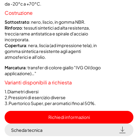
da -20°c a +70°C.
Costruzione
Sottostrato
: nero, liscio, in gomma NBR.
Rinforzo
: tessuti sintetici ad alta resistenza,
treccia rame antistatica e spirale d'acciaio
incorporata.
Copertura
: nera, liscia (ad impressione tela), in
gomma sintetica resistente agli agenti
atmosferici e all'olio.
Marcatura
: transfer di colore giallo "IVG Oil (logo
applicazione)…"
Varianti disponibili a richiesta
1.Diametri diversi
2.Pressioni di esercizio diverse
3.Puertorico Super, per aromatici fino al 50%.
Richiedi informazioni
Scheda tecnica