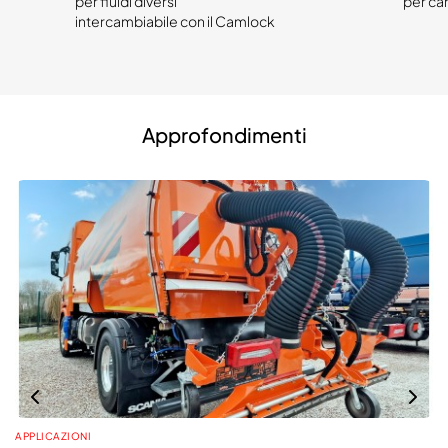
per fluidi diversi
per car
intercambiabile con il Camlock
Approfondimenti
APPLICAZIONI