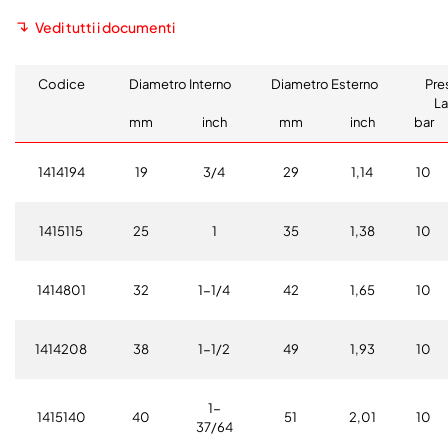
Vedi tutti i documenti
Codice
Diametro Interno
Diametro Esterno
Pre
La
mm
inch
mm
inch
bar
1414194
19
3/4
29
1,14
10
1415115
25
1
35
1,38
10
1414801
32
1-1/4
42
1,65
10
1414208
38
1-1/2
49
1,93
10
1-
1415140
40
51
2,01
10
37/64