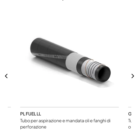
PL FUEL LL
GENO
Tubo per aspirazione e mandata oli e fanghi di
Tubo 
perforazione
olio