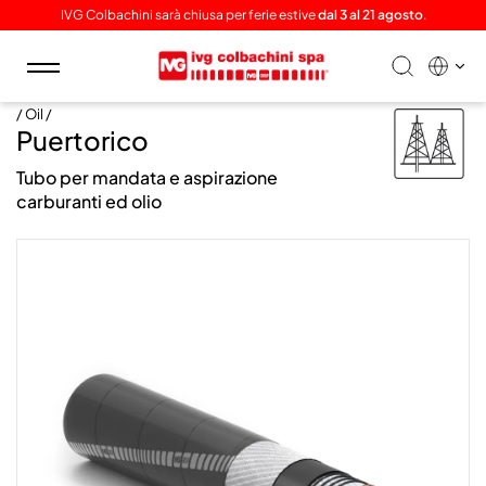
IVG Colbachini sarà chiusa per ferie estive
dal 3 al 21 agosto
.
Toggle
navigation
/ Oil /
Puertorico
Tubo per mandata e aspirazione
carburanti ed olio