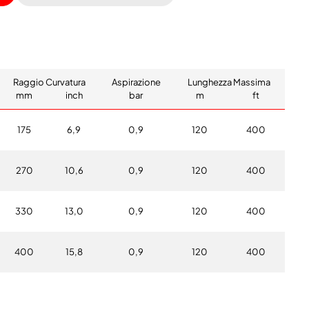
Raggio Curvatura
Aspirazione
Lunghezza Massima
mm
inch
bar
m
ft
175
6,9
0,9
120
400
270
10,6
0,9
120
400
330
13,0
0,9
120
400
400
15,8
0,9
120
400