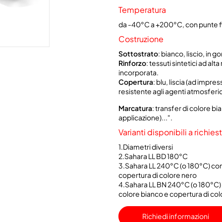
Temperatura
da -40°C a +200°C, con punte f
Costruzione
Sottostrato
: bianco, liscio, in 
Rinforzo
: tessuti sintetici ad alt
incorporata.
Copertura
: blu, liscia (ad impr
resistente agli agenti atmosferic
Marcatura
: transfer di colore b
applicazione)...".
Varianti disponibili a richies
1.Diametri diversi
2.Sahara LL BD 180°C
3.Sahara LL 240°C (o 180°C) co
copertura di colore nero
4.Sahara LL BN 240°C (o 180°C)
colore bianco e copertura di col
Richiedi informazioni