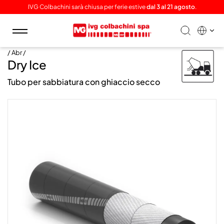
IVG Colbachini sarà chiusa per ferie estive
dal 3 al 21 agosto
.
Toggle
navigation
/ Abr /
Dry Ice
Tubo per sabbiatura con ghiaccio secco