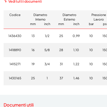
Vedi tutti i documenti
Codice
Diametro
Diametro
Pressione
Interno
Esterno
Lavoro
mm
inch
mm
inch
bar
ps
1436430
13
1/2
25
0,99
10
15
1418890
16
5/8
28
1,10
10
15
1415271
19
3/4
31
1,22
10
15
1430165
25
1
37
1,46
10
15
Documenti utili