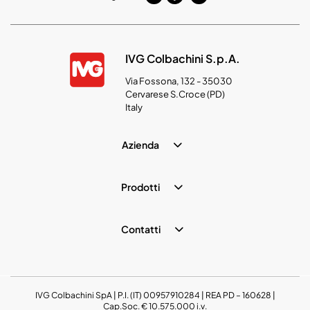
IVG Colbachini S.p.A.
Via Fossona, 132 - 35030
Cervarese S.Croce (PD)
Italy
Azienda
Prodotti
Contatti
IVG Colbachini SpA | P.I. (IT) 00957910284 | REA PD – 160628 |
Cap.Soc. € 10.575.000 i.v.