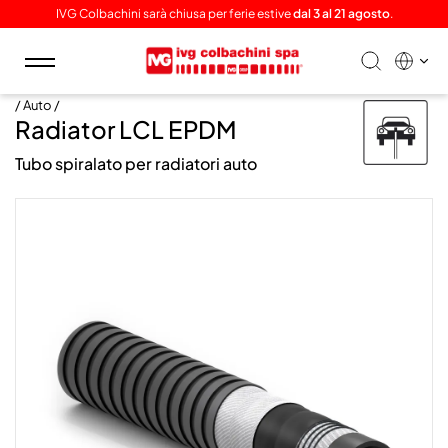
IVG Colbachini sarà chiusa per ferie estive
dal 3 al 21 agosto
.
Toggle
navigation
/ Auto /
Radiator LCL EPDM
Tubo spiralato per radiatori auto