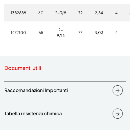
1382888
60
2-3/8
72
2,84
4
2-
1472100
65
77
3,03
4
9/16
Documenti utili
Raccomandazioni Importanti
Tabella resistenza chimica