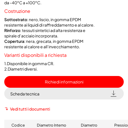
da -40°C a +100°C.
Costruzione
Sottostrato
: nero, liscio, in gomma EPDM
resistente ai liquidi di raffreddamento e al calore.
Rinforzo
: tessuti sintetici ad alta resistenza e
spirale d’acciaio incorporata.
Copertura
:
nera, grecata, in gomma EPDM
resistente al calore e all’invecchiamento.
Varianti disponibili a richiesta
1.Disponibile in gomma CR.
2.Diametri diversi.
Richiedi informazioni
Scheda tecnica
Vedi tutti i documenti
Codice
Diametro Interno
Diametro
Pressio