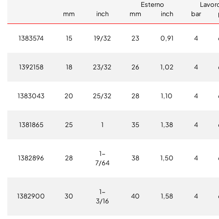
Esterno
Lavor
mm
inch
mm
inch
bar
1383574
15
19/32
23
0,91
4
1392158
18
23/32
26
1,02
4
1383043
20
25/32
28
1,10
4
1381865
25
1
35
1,38
4
1-
1382896
28
38
1,50
4
7/64
1-
1382900
30
40
1,58
4
3/16