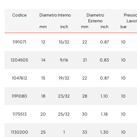
Codice
Diametro Interno
Diametro
Pressi
Esterno
Lavo
mm
inch
mm
inch
bar
1191071
12
15/32
22
0,87
10
1204505
14
9/16
21
0,83
10
1047612
15
19/32
22
0,87
10
1191080
18
23/32
28
1,10
10
1175513
20
25/32
30
1,18
10
1130200
25
1
33
1,30
10