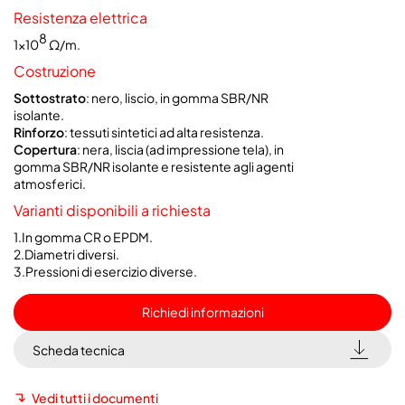
Resistenza elettrica
8
1x10
Ω/m.
Costruzione
Sottostrato
: nero, liscio, in gomma SBR/NR
isolante.
Rinforzo
: tessuti sintetici ad alta resistenza.
Copertura
: nera, liscia (ad impressione tela), in
gomma SBR/NR isolante e resistente agli agenti
atmosferici.
Varianti disponibili a richiesta
1.In gomma CR o EPDM.
2.Diametri diversi.
3.Pressioni di esercizio diverse.
Richiedi informazioni
Scheda tecnica
Vedi tutti i documenti