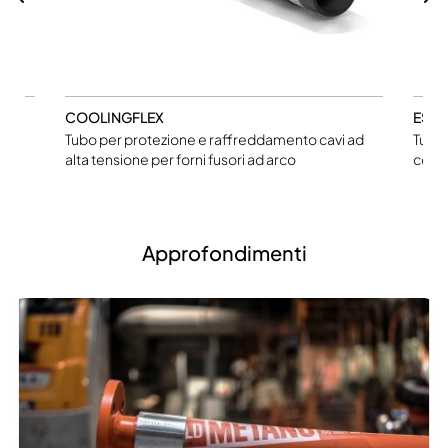
COOLINGFLEX
ESS
Tubo per protezione e raffreddamento cavi ad
Tubo
alta tensione per forni fusori ad arco
coper
Approfondimenti