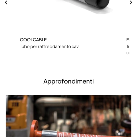
COOLCABLE
ESS
Tubo per raffreddamento cavi
Tubo
coper
Approfondimenti