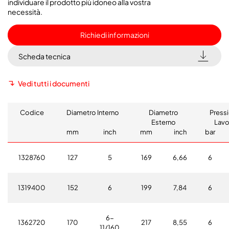
individuare il prodotto più idoneo alla vostra
necessità.
Richiedi informazioni
Scheda tecnica
Vedi tutti i documenti
Codice
Diametro Interno
Diametro
Press
Esterno
Lavo
mm
inch
mm
inch
bar
1328760
127
5
169
6,66
6
1319400
152
6
199
7,84
6
6-
1362720
170
217
8,55
6
11/160