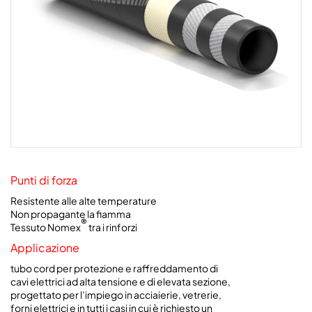
Punti di forza
Resistente alle alte temperature
Non propagante la fiamma
®
Tessuto Nomex
tra i rinforzi
Applicazione
tubo cord per protezione e raffreddamento di
cavi elettrici ad alta tensione e di elevata sezione,
progettato per l’impiego in acciaierie, vetrerie,
forni elettrici e in tutti i casi in cui è richiesto un