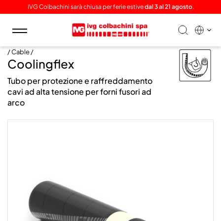
IVG Colbachini sarà chiusa per ferie estive
dal 3 al 21 agosto
.
Toggle
navigation
/ Cable /
Coolingflex
Tubo per protezione e raffreddamento
cavi ad alta tensione per forni fusori ad
arco