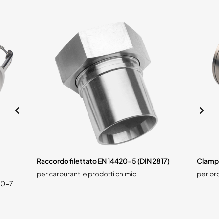
Raccordo filettato EN 14420-5 (DIN 2817)
Clamp
per carburanti e prodotti chimici
per pro
20-7