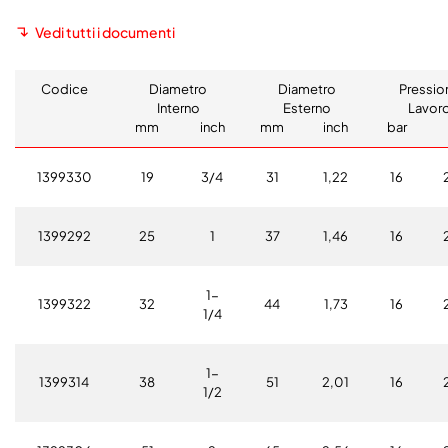
Vedi tutti i documenti
Codice
Diametro
Diametro
Pressio
Interno
Esterno
Lavor
mm
inch
mm
inch
bar
1399330
19
3/4
31
1,22
16
1399292
25
1
37
1,46
16
1-
1399322
32
44
1,73
16
1/4
1-
1399314
38
51
2,01
16
1/2