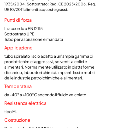
1935/2004. Sottostrato: Reg. CE 2023/2006. Reg.
UE 10/2011 alimenti acquosi e grassi.
Punti di forza
In accordo a EN 12115
Sottostrato UPE
Tubo per aspirazione e mandata
Applicazione
tubo spiralato liscio adatto a un’ampia gamma di
prodotti chimici aggressivi, solventi, alcolici e
alimentari. Normalmente utilizzato in piattaforme
di scarico, laboratori chimici, impianti fissi e mobili
delle industrie petrolchimiche e alimentari.
Temperatura
da -40° a +100°C secondo il fluido veicolato.
Resistenza elettrica
tipo M.
Costruzione