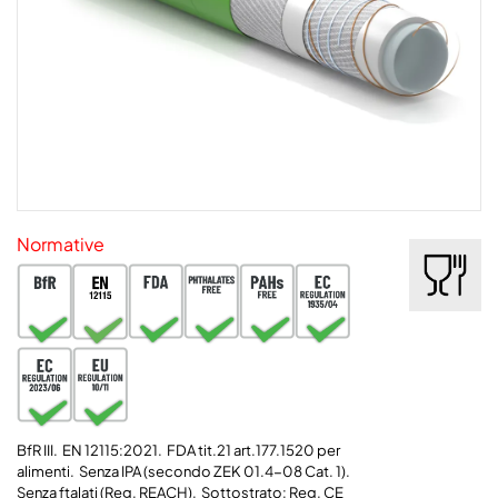
Normative
BfR III. EN 12115:2021. FDA tit.21 art.177.1520 per
alimenti. Senza IPA (secondo ZEK 01.4-08 Cat. 1).
Senza ftalati (Reg. REACH).
Sottostrato: Reg. CE