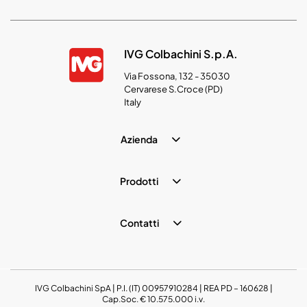
IVG Colbachini S.p.A.
Via Fossona, 132 - 35030
Cervarese S.Croce (PD)
Italy
Azienda
Prodotti
Contatti
IVG Colbachini SpA | P.I. (IT) 00957910284 | REA PD – 160628 |
Cap.Soc. € 10.575.000 i.v.