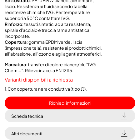
Sottostrato
:
PE-UHMW bianco, alimentare,
liscio. Resistenza ai fluidi secondo tabella
resistenze chimiche IVG. Per temperature
superiori a 50°C contattare IVG.
Rinforzo
: tessuti sintetici ad alta resistenza,
spirale d'acciaio e treccia rame antistatica
incorporate.
Copertura
: gomma EPDM verde, liscia
(impressione tela), resistente ai prodotti chimici,
all’abrasione, all’ozono e agli agenti atmosferici.
Marcatura
: transfer di colore bianco/blu “IVG
Chem...”. Rilievo in acc. a EN 12115.
Varianti disponibili a richiesta
1.Con copertura nera conduttiva (tipo Ω).
Richiedi informazioni
Scheda tecnica
Altri documenti