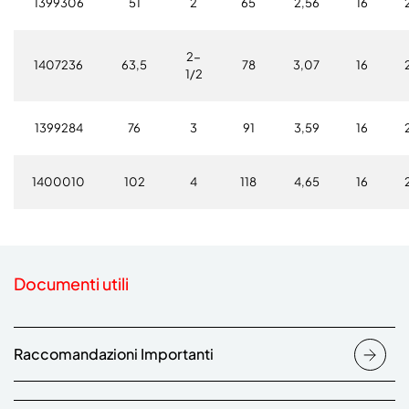
1399306
51
2
65
2,56
16
2-
1407236
63,5
78
3,07
16
1/2
1399284
76
3
91
3,59
16
1400010
102
4
118
4,65
16
Documenti utili
Raccomandazioni Importanti