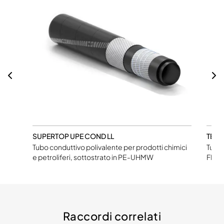
SUPERTOP UPE COND LL
TEFL
Tubo conduttivo polivalente per prodotti chimici
Tubo 
e petroliferi, sottostrato in PE-UHMW
FEP
Raccordi correlati