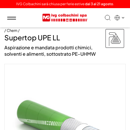
IVG Colbachini sarà chiusa per ferie estive
dal 3 al 21 agosto
.
Toggle
navigation
/ Chem /
Supertop UPE LL
Aspirazione e mandata prodotti chimici,
solventi e alimenti, sottostrato PE-UHMW