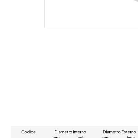
Codice
Diametro Interno
Diametro Esterno
mm
inch
mm
inch