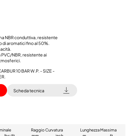
mma NBR conduttiva, resistente
o di aromatici fino al 50%.
nacità.
ma PVC/NBR, resistente ai
atmosferici.
ARBUR 10 BAR W.P. - SIZE -
ER.
Scheda tecnica
minale
Raggio Curvatura
Lunghezza Massima
lbs/ft
mm
inch
m
ft