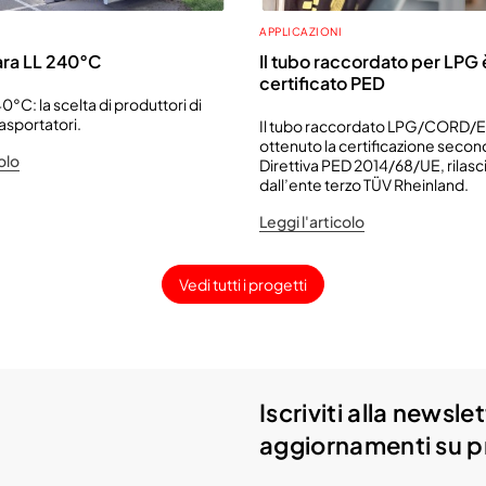
APPLICAZIONI
ara LL 240°C
Il tubo raccordato per LPG 
certificato PED
0°C: la scelta di produttori di
rasportatori.
Il tubo raccordato LPG/CORD/E
ottenuto la certificazione secon
olo
Direttiva PED 2014/68/UE, rilasc
dall’ente terzo TÜV Rheinland.
Leggi l'articolo
Vedi tutti i progetti
Iscriviti alla newsl
aggiornamenti su pr