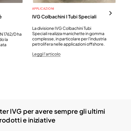
APPLICAZIONI
APP
è
IVG Colbachini I Tubi Speciali
Sc
tu
La divisione IVG Colbachini Tubi
Speciali realizza manichette in gomma
N 1762/D ha
Acq
complesse, in particolare per l'industria
do la
se
petrolifera nelle applicazioni offshore.
iata
pr
pa
Leggi l'articolo
Leg
etter IVG per avere sempre gli ultimi
odotti e iniziative