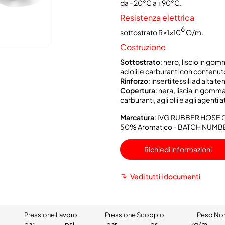
da –20°C a +90°C.
Resistenza elettrica
6
sottostrato R≤1x10
Ω/m.
Costruzione
Sottostrato
: nero, liscio in go
ad olii e carburanti con contenut
Rinforzo
: inserti tessili ad alta te
Copertura
: nera, liscia in gom
carburanti, agli olii e agli agenti 
Marcatura
: IVG RUBBER HOSE C
50% Aromatico - BATCH NUMB
Richiedi informazioni
Vedi tutti i documenti
Pressione Lavoro
Pressione Scoppio
Peso No
bar
psi
bar
psi
kg/m