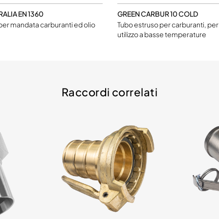
ALIA EN 1360
GREEN CARBUR 10 COLD
per mandata carburanti ed olio
Tubo estruso per carburanti, per
utilizzo a basse temperature
Raccordi correlati