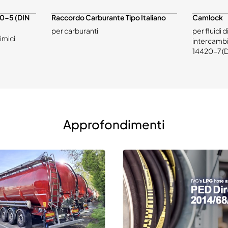
20-5 (DIN
Raccordo Carburante Tipo Italiano
Camlock
per carburanti
per fluidi d
imici
intercambi
14420-7 (D
Approfondimenti