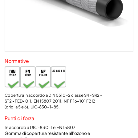
Normative
Copertura in accordo a DIN 5510-2 classe S4 - SR2 -
ST2 - FED<0,1. EN 15807:2011. NF F 16-101 F2 I2
(griglia 5 e 6). UIC-830-1-85.
Punti di forza
In accordo a UIC-830-1 e EN 15807
Gomma di copertura resistente all’ozono e