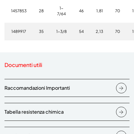
1-
1457853
28
46
1,81
70
7/64
1489917
35
1-3/8
54
2,13
70
Documenti utili
Raccomandazioni Importanti
Tabella resistenza chimica