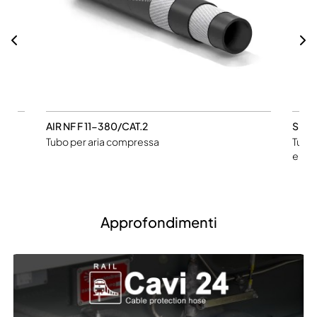
AIR NF F 11-380/CAT.2
SPA
Tubo per aria compressa
Tubo 
e Run
Approfondimenti