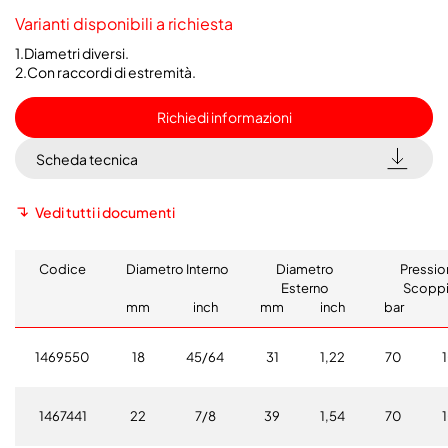
Varianti disponibili a richiesta
1.Diametri diversi.
2.Con raccordi di estremità.
Richiedi informazioni
Scheda tecnica
Vedi tutti i documenti
Codice
Diametro Interno
Diametro
Pressio
Esterno
Scopp
mm
inch
mm
inch
bar
1469550
18
45/64
31
1,22
70
1467441
22
7/8
39
1,54
70