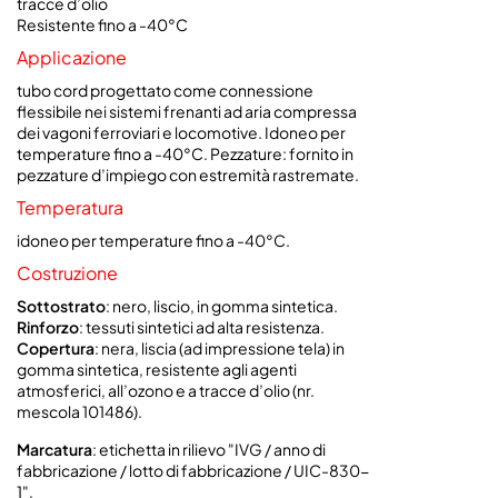
tracce d’olio
Resistente fino a -40°C
Applicazione
tubo cord progettato come connessione
flessibile nei sistemi frenanti ad aria compressa
dei vagoni ferroviari e locomotive. Idoneo per
temperature fino a -40°C. Pezzature: fornito in
pezzature d’impiego con estremità rastremate.
Temperatura
idoneo per temperature fino a -40°C.
Costruzione
Sottostrato
: nero, liscio, in gomma sintetica.
Rinforzo
: tessuti sintetici ad alta resistenza.
Copertura
:
nera, liscia (ad impressione tela) in
gomma sintetica, resistente agli agenti
atmosferici, all’ozono e a tracce d’olio (nr.
mescola 101486).
Marcatura
: etichetta in rilievo "IVG / anno di
fabbricazione / lotto di fabbricazione / UIC-830-
1".