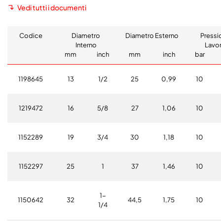
Vedi tutti i documenti
Codice
Diametro
Diametro Esterno
Pressi
Interno
Lavo
mm
inch
mm
inch
bar
1198645
13
1/2
25
0,99
10
1219472
16
5/8
27
1,06
10
1152289
19
3/4
30
1,18
10
1152297
25
1
37
1,46
10
1-
1150642
32
44,5
1,75
10
1/4