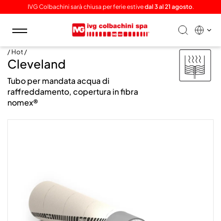
IVG Colbachini sarà chiusa per ferie estive
dal 3 al 21 agosto
.
Toggle
navigation
/ Hot /
Cleveland
Tubo per mandata acqua di
raffreddamento, copertura in fibra
nomex®