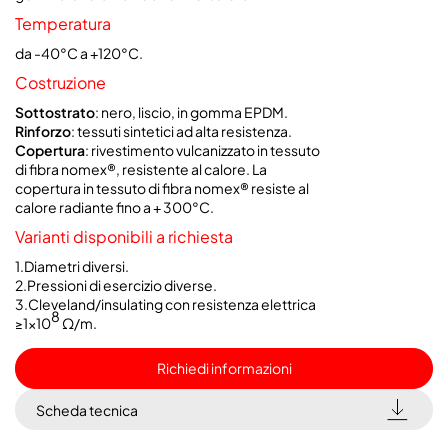
Temperatura
da -40°C a +120°C.
Costruzione
Sottostrato
: nero, liscio, in gomma EPDM.
Rinforzo
: tessuti sintetici ad alta resistenza.
Copertura
: rivestimento vulcanizzato in tessuto
di fibra nomex®, resistente al calore. La
copertura in tessuto di fibra nomex® resiste al
calore radiante fino a + 300°C.
Varianti disponibili a richiesta
1.Diametri diversi.
2.Pressioni di esercizio diverse.
3.Cleveland/insulating con resistenza elettrica
8
≥1x10
Ω/m.
Richiedi informazioni
Scheda tecnica