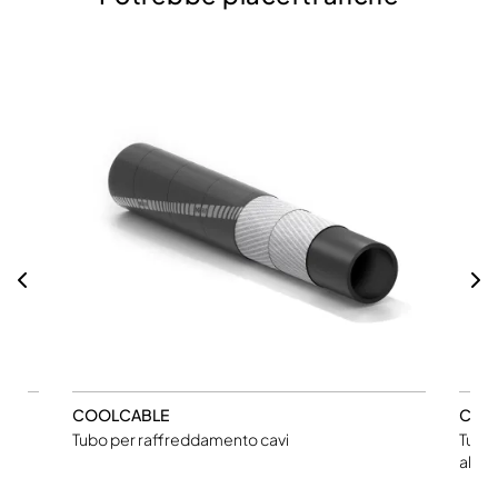
COOLCABLE
COO
,
Tubo per raffreddamento cavi
Tubo 
alta 