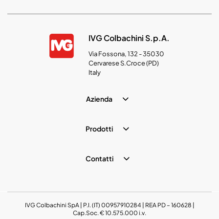
IVG Colbachini S.p.A.
Via Fossona, 132 - 35030
Cervarese S.Croce (PD)
Italy
Azienda
Prodotti
Contatti
IVG Colbachini SpA | P.I. (IT) 00957910284 | REA PD – 160628 |
Cap.Soc. € 10.575.000 i.v.