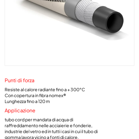
Punti di forza
Resiste al calore radiante fino a + 300°C
Con copertura in fibra nomex®
Lunghezza fino a 120 m
Applicazione
tubo cord per mandata di acqua di
raffreddamento nelle acciaierie e fonderie,
industrie del vetro ed in tutti i casi in cui il tubo di
gomma lavora vicino a fonti di calore.